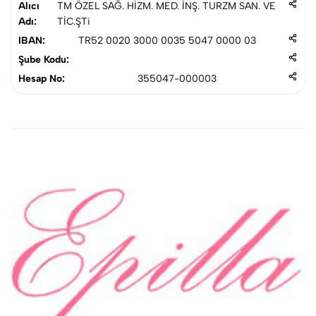
Alıcı
TM ÖZEL SAĞ. HİZM. MED. İNŞ. TURZM SAN. VE
Adı:
TİC.ŞTi
IBAN:
TR52 0020 3000 0035 5047 0000 03
Şube Kodu:
Hesap No:
355047-000003